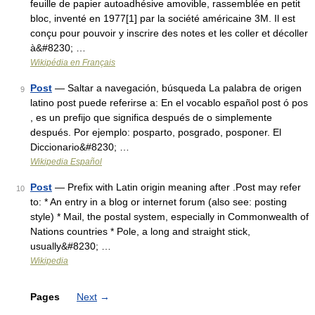
feuille de papier autoadhésive amovible, rassemblée en petit
bloc, inventé en 1977[1] par la société américaine 3M. Il est
conçu pour pouvoir y inscrire des notes et les coller et décoller
à&#8230; …
Wikipédia en Français
Post
— Saltar a navegación, búsqueda La palabra de origen
9
latino post puede referirse a: En el vocablo español post ó pos
, es un prefijo que significa después de o simplemente
después. Por ejemplo: posparto, posgrado, posponer. El
Diccionario&#8230; …
Wikipedia Español
Post
— Prefix with Latin origin meaning after .Post may refer
10
to: * An entry in a blog or internet forum (also see: posting
style) * Mail, the postal system, especially in Commonwealth of
Nations countries * Pole, a long and straight stick,
usually&#8230; …
Wikipedia
Pages
Next
→