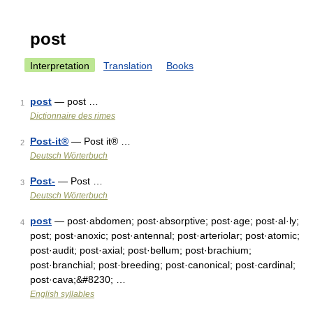
post
Interpretation
Translation
Books
post
— post …
1
Dictionnaire des rimes
Post-it®
— Post it® …
2
Deutsch Wörterbuch
Post-
— Post …
3
Deutsch Wörterbuch
post
— post·abdomen; post·absorptive; post·age; post·al·ly;
4
post; post·anoxic; post·antennal; post·arteriolar; post·atomic;
post·audit; post·axial; post·bellum; post·brachium;
post·branchial; post·breeding; post·canonical; post·cardinal;
post·cava;&#8230; …
English syllables