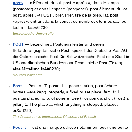
post-
— ♦ Élément, du lat. post « après », dans le temps
5
(postdater) et dans l espace (postposer). post élément, du lat.
post, après . ⇒POST , préf. Préf. tiré de la prép. lat. post
«après», entrant dans la constr. de nombreux termes sav. ou
techn., des&#8230; …
Encyclopédie Universelle
POST
— bezeichnet: Postdienstleister und deren
6
Beförderungsgüter, siehe Post, speziell die Deutsche Post AG
die Österreichische Post Die Schweizerische Post eine Stadt im
US amerikanischen Bundesstaat Texas, siehe Post (Texas)
eine Mitteilung in&#8230; …
Deutsch Wikipedia
Post
— Post, n. [F. poste, LL. posta station, post (where
7
horses were kept), properly, a fixed or set place, fem. fr. L.
positus placed, p. p. of ponere. See {Position}, and cf. {Post} a
pillar.] 1. The place at which anything is stopped, placed,
or&#8230; …
The Collaborative International Dictionary of English
Post-it
— est une marque utilisée notamment pour une petite
8