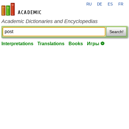
RU
DE
ES
FR
en-academic.com
Academic Dictionaries and Encyclopedias
Search!
Interpretations
Translations
Books
Игры ⚽